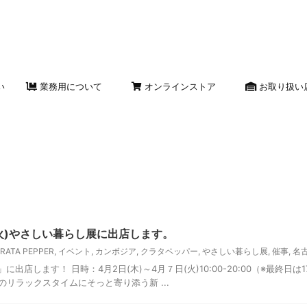
い
業務用について
オンラインストア
お取り扱い
/7(火)やさしい暮らし展に出店します。
RATA PEPPER
,
イベント
,
カンボジア
,
クラタペッパー
,
やさしい暮らし展
,
催事
,
名
に出店します！ 日時：4月2日(木)～4月７日(火)10:00-20:00（※最終
のリラックスタイムにそっと寄り添う新 ...