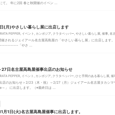
て。 年に2回 春と秋開催のイベン ...
20日(月)やさしい暮らし展に出店します
RATA PEPPER
,
イベント
,
カンボジア
,
クラタペッパー
,
やさしい暮らし展
,
催事
,
名
ら開催されるジェイアール名古屋高島屋の「やさしい暮らし展」に出店します。
-------------「やさ ...
～27日名古屋高島屋催事出店のお知らせ
RATA PEPPER
,
イベント
,
カンボジア
,
クラタペッパー
,
ひと手間のある暮らし展
,
催
出店のお知らせ＞2/23（木・祝）～2/27（月）ジェイアール名古屋タカシ
y Life～」 に出店します。（※最終日は ...
〜11月1日(火)名古屋高島屋催事に出店します。