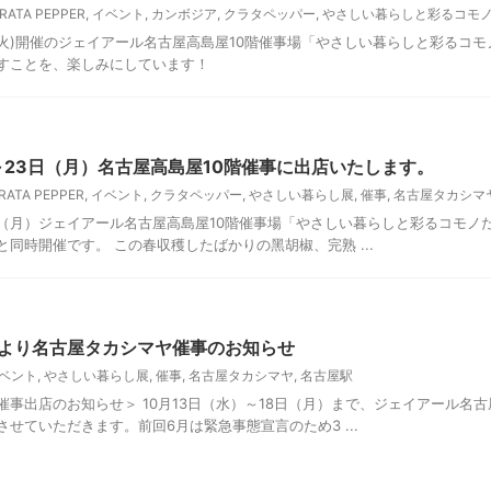
RATA PEPPER
,
イベント
,
カンボジア
,
クラタペッパー
,
やさしい暮らしと彩るコモ
11/1(火)開催のジェイアール名古屋高島屋10階催事場「やさしい暮らしと彩る
すことを、楽しみにしています！
～23日（月）名古屋高島屋10階催事に出店いたします。
RATA PEPPER
,
イベント
,
クラタペッパー
,
やさしい暮らし展
,
催事
,
名古屋タカシマ
23日（月）ジェイアール名古屋高島屋10階催事場「やさしい暮らしと彩るコモ
同時開催です。 この春収穫したばかりの黑胡椒、完熟 ...
）より名古屋タカシマヤ催事のお知らせ
ベント
,
やさしい暮らし展
,
催事
,
名古屋タカシマヤ
,
名古屋駅
催事出店のお知らせ＞ 10月13日（水）～18日（月）まで、ジェイアール名
せていただきます。前回6月は緊急事態宣言のため3 ...