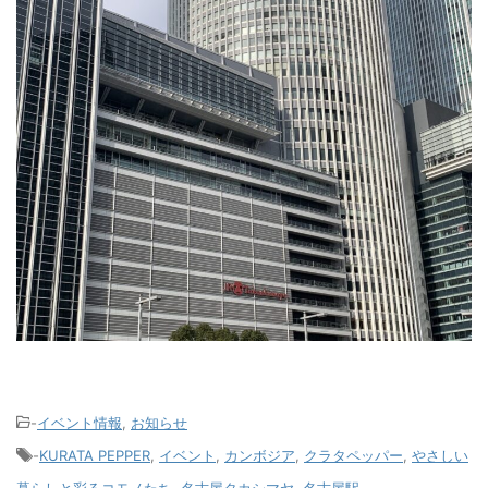
-
イベント情報
,
お知らせ
-
KURATA PEPPER
,
イベント
,
カンボジア
,
クラタペッパー
,
やさしい
暮らしと彩るコモノたち
,
名古屋タカシマヤ
,
名古屋駅